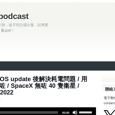
podcast
主持，從不同立場出發，以專業
亂gad！
598集 ~ MacOS update 後解決耗電問題 / 用
 / SpaceX 無咗 40 隻衞星 /
聯絡
2022
電子郵
s
contac
U
00:00
s