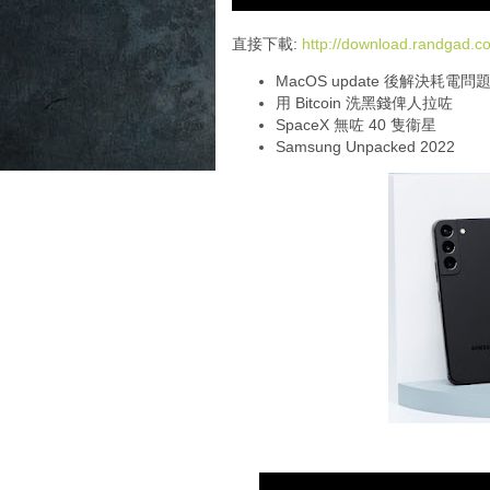
d
i
直接下載:
http://download.randgad
o
MacOS update 後解決耗電問
P
用 Bitcoin 洗黑錢俾人拉咗
l
SpaceX 無咗 40 隻衞星
a
Samsung Unpacked 2022
y
e
r