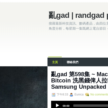
亂gad | randgad 
搜羅最新科技資訊、數碼產品，由四位
角度分析，每星期一集既網上電台節目 - 
主頁
聯絡我們
亂‌‌‌gad‌‌‌ ‌‌‌‌‌第‌‌‌
Bitcoin 洗黑錢俾人拉咗
Samsung Unpacked 
下午8:33
Eunica
No comment
A
00:00
u