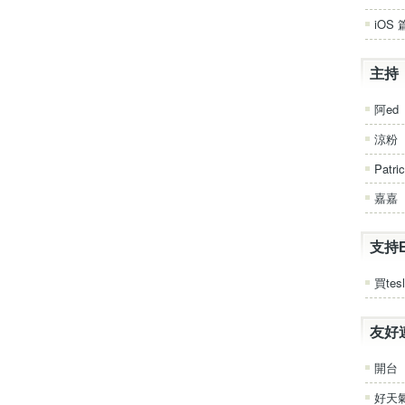
iOS 
主持
阿ed
涼粉
Patri
嘉嘉
支持
買tesl
友好
開台
好天