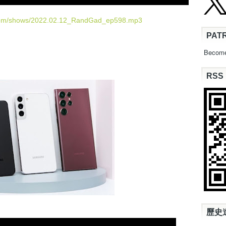
e
U
.com/shows/2022.02.12_RandGad_ep598.mp3
p
PAT
題
/
D
Become
o
w
RSS
n
A
r
r
o
w
k
e
y
s
t
o
i
n
歷史
c