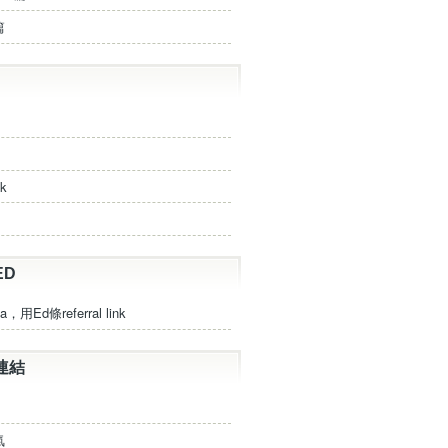
篇
ck
ED
a，用Ed條referral link
連結
氣