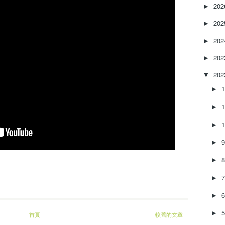
20
r
►
e
20
►
a
s
20
►
e
o
20
►
r
20
▼
d
e
►
c
r
►
e
►
a
s
►
e
v
►
o
l
►
u
►
m
e
►
首頁
較舊的文章
.