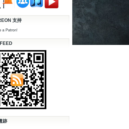
REON 支持
 a Patron!
 FEED
遺跡