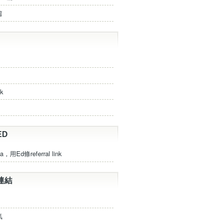
篇
ck
ED
a，用Ed條referral link
連結
氣