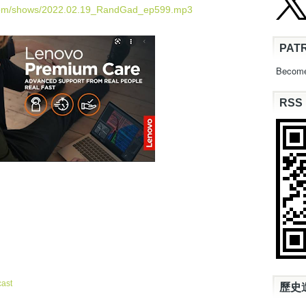
U
.com/shows/2022.02.19_RandGad_ep599.mp3
p
/
PAT
D
o
Become
w
n
RSS
A
r
r
o
w
k
e
y
s
t
o
i
n
c
ast
歷史
r