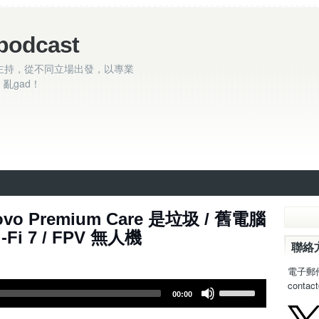
podcast
主持，從不同立場出發，以專業
亂gad！
99集 - Lenovo Premium Care 是垃圾 / 舊電腦
-Fi 7 / FPV 無人機
聯絡
電子郵
contac
U
00:00
s
e