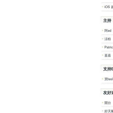
iOS 
主持
阿ed
涼粉
Patri
嘉嘉
支持
買tesl
友好
開台
好天