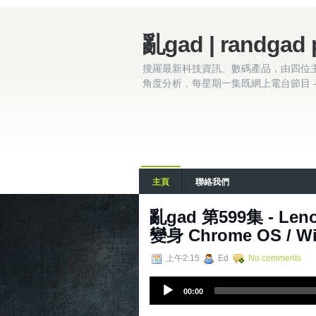
亂gad | randgad 
搜羅最新科技資訊、數碼產品，由四位
角度分析，每星期一集既網上電台節目 - 
主頁
聯絡我們
亂‌‌‌gad‌‌‌ ‌‌‌‌‌第‌‌‌5
變身 Chrome OS / Wi
上午2:15
Ed
No comments
A
00:00
u
d