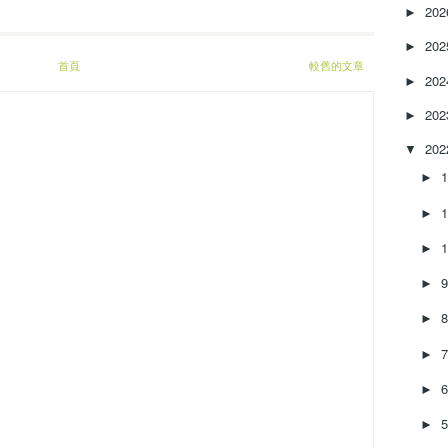
e
20
►
a
20
s
►
首頁
e
較舊的文章
20
►
o
r
20
►
d
e
20
▼
c
►
r
e
►
a
s
►
e
►
v
o
►
l
u
►
m
e
►
.
►