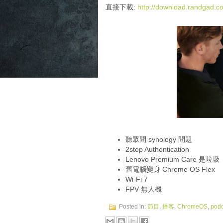
i
直接下載:
http://download.randgad
o
P
l
a
y
e
r
聽眾問 synology 問題
2step Authentication
Lenovo Premium Care 是垃圾
舊電腦變身 Chrome OS Flex
Wi-Fi 7
FPV 無人機
Posted in:
節目
,
播客
,
ChromeOS
,
podc