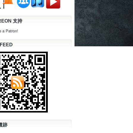
REON 支持
 a Patron!
 FEED
遺跡