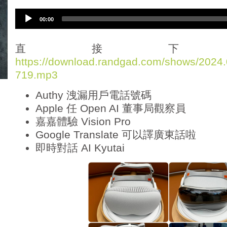
A
00:00
u
d
i
直接下
o
https://download.randgad.com/shows/202
P
719.mp3
l
a
Authy 洩漏用戶電話號碼
y
e
Apple 任 Open AI 董事局觀察員
r
嘉嘉體驗 Vision Pro
Google Translate 可以譯廣東話啦
即時對話 AI Kyutai