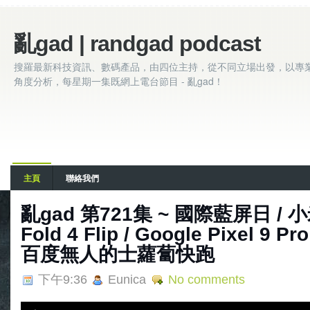
亂gad | randgad podcast
搜羅最新科技資訊、數碼產品，由四位主持，從不同立場出發，以專
角度分析，每星期一集既網上電台節目 - 亂gad！
主頁
聯絡我們
亂‌‌‌gad‌‌‌ ‌‌‌‌‌第‌‌‌721集 ~ 國際藍屏日
Fold 4 Flip / Google Pixel 9 
百度無人的士蘿蔔快跑
下午9:36
Eunica
No comments
A