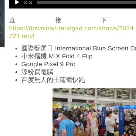
00:00
u
d
i
直接下
o
https://download.randgad.com/shows/202
P
721.mp3
l
a
國際藍屏日 International Blue Screen D
y
e
小米摺機 MIX Fold 4 Flip
r
Google Pixel 9 Pro
涼粉買電腦
百度無人的士蘿蔔快跑