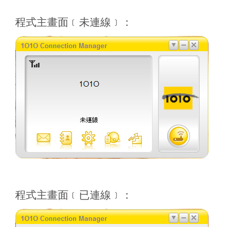
程式主畫面﹝未連線﹞：
程式主畫面﹝已連線﹞：