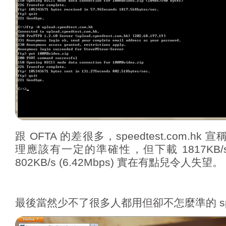
跟 OFTA 的差很多，speedtest.com.hk
理應該有一定的準確性，但下載 1817KB/s (
802KB/s (6.42Mbps) 實在有點兒令人失望。
最後當然少不了很多人都用但卻不怎麼準的 speed