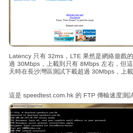
Latency 只有 32ms，LTE 果然是網絡
過 30Mbps，上載則只有 8Mbps 左右
天時在長沙灣區測試下載超過 30Mbps，上載超
這是 speedtest.com.hk 的 FTP 傳輸速度測