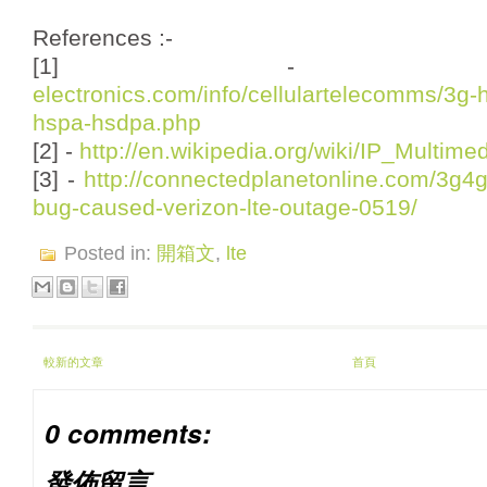
References :-
[1] 
electronics.com/info/cellulartelecomms/3g-h
hspa-hsdpa.php
[2] -
http://en.wikipedia.org/wiki/IP_Multi
[3] -
http://connectedplanetonline.com/3g4
bug-caused-verizon-lte-outage-0519/
Posted in:
開箱文
,
lte
較新的文章
首頁
0 comments:
發佈留言