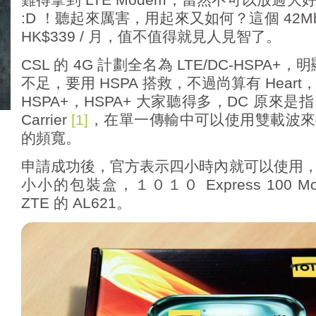
難得拿到 LTE Modem，當然不可以放過
:D ！聽起來厲害，用起來又如何？這個 42Mbp
HK$339 / 月，值不值得就見人見智了。
CSL 的 4G 計劃全名為 LTE/DC-HSPA+，
不足，要用 HSPA 搭救，不過尚算有 Heart
HSPA+，HSPA+ 大家聽得多，DC 原來是指 Dua
Carrier
[1]
，在單一傳輸中可以使用雙載波來
的頻寬。
申請成功後，官方表示四小時內就可以使用
小小的包裝盒，１０１０ Express 100 
ZTE 的 AL621。