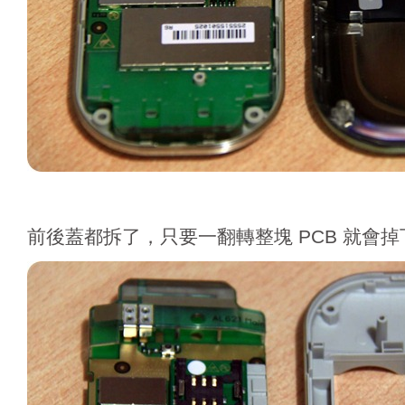
前後蓋都拆了，只要一翻轉整塊 PCB 就會掉下