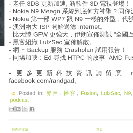
- 老任 3DS 更新加速, 新軟件 3D 電視登場！
- Nokia N9 Meego 系統到底何方神聖？
- Nokia 第一部 WP7 跟 N9 一樣的外型，代號
- 澳洲兩大 ISP 開始過濾 Internet。
- 比大陸 GFW 更強大，伊朗宣佈測試 "全國
- 黑客組織 LulzSec 宣佈解散。
- 網上 Backup 服務 Crashplan 試用報告！
- 同場加映：Ed 尋找 HTPC 的故事, AMD Fu
- 更多更新科技資訊請留意 randg
facebook.com/randgad。
Posted in:
節目
,
播客
,
Fusion
,
LulzSec
,
N9
podcast
較新的文章
首頁