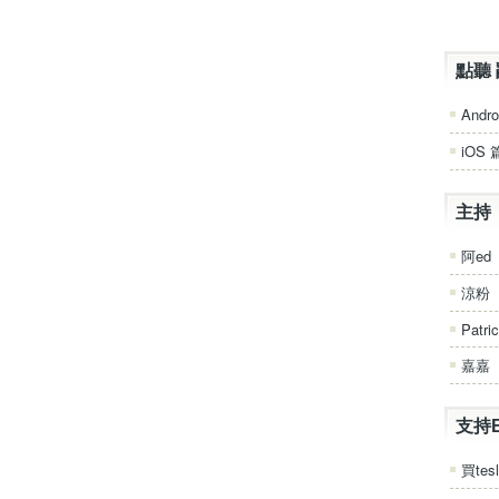
點聽 
Andro
iOS 
主持
阿ed
涼粉
Patri
嘉嘉
支持
買tesl