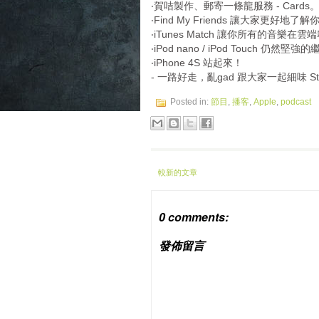
‧賀咭製作、郵寄一條龍服務 - Cards
‧Find My Friends 讓大家更好地了
‧iTunes Match 讓你所有的音樂在雲端翱
‧iPod nano / iPod Touch 仍然堅
‧iPhone 4S 站起來！
- 一路好走，亂gad 跟大家一起細味 St
Posted in:
節目
,
播客
,
Apple
,
podcast
較新的文章
0 comments:
發佈留言