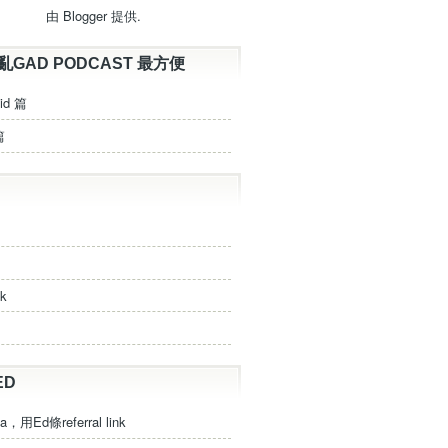
由
Blogger
提供.
亂GAD PODCAST 最方便
id 篇
篇
ck
ED
a，用Ed條referral link