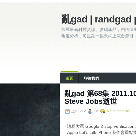
亂gad | randgad 
搜羅最新科技資訊、數碼產品，由四位
角度分析，每星期一集既網上電台節目 - 
主頁
聯絡我們
亂gad 第68集 2011.10
Steve Jobs逝世
上午8:12
Ed
No comments
- 涼粉大罵 Google 2-step verificatio
- Apple Let's talk iPhone 發佈會重點