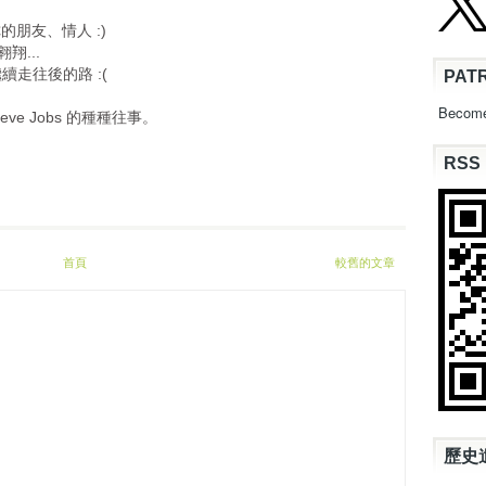
。
解你的朋友、情人 :)
翔...
強的繼續走往後的路 :(
PAT
Become
eve Jobs 的種種往事。
RSS
首頁
較舊的文章
歷史