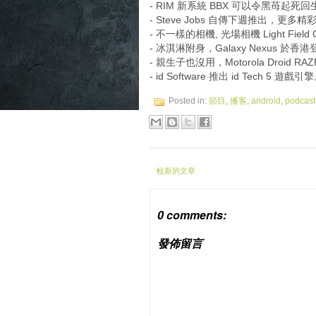
- RIM 新系統 BBX 可以令黑苺起死
- Steve Jobs 自傳下週推出，更多
- 不一樣的相機, 光場相機 Light Field C
- 冰淇淋附身，Galaxy Nexus 於香
- 親生子也沒用，Motorola Droid RAZR
- id Software 推出 id Tech 5 遊戲引
Posted in:
節目
,
播客
,
android
,
podcast
較新的文章
0 comments:
發佈留言