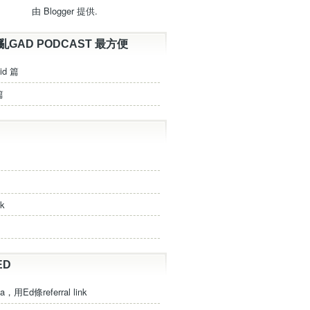
由
Blogger
提供.
亂GAD PODCAST 最方便
id 篇
篇
ck
ED
a，用Ed條referral link