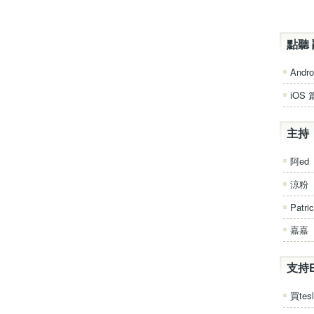
點聽 
Andro
iOS 
主持
阿ed
涼粉
Patri
嘉嘉
支持
買tesl