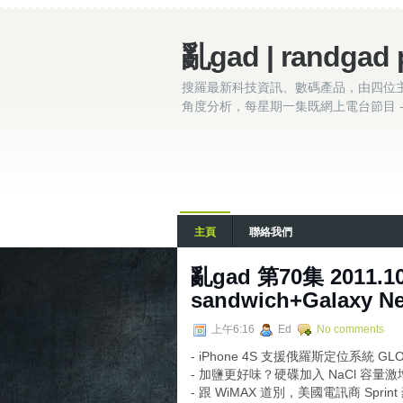
亂gad | randgad 
搜羅最新科技資訊、數碼產品，由四位
角度分析，每星期一集既網上電台節目 - 
主頁
聯絡我們
亂gad 第70集 2011.10.
sandwich+Galaxy N
上午6:16
Ed
No comments
- iPhone 4S 支援俄羅斯定位系統 GL
- 加鹽更好味？硬碟加入 NaCl 容量
- 跟 WiMAX 道別，美國電訊商 Spri