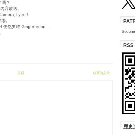
回生嗎？
精彩內容放送。
amera, Lytro！
港登場。
PAT
 仍然要吃 Gingerbread...
Become
擎。
RSS
首頁
較舊的文章
歷史