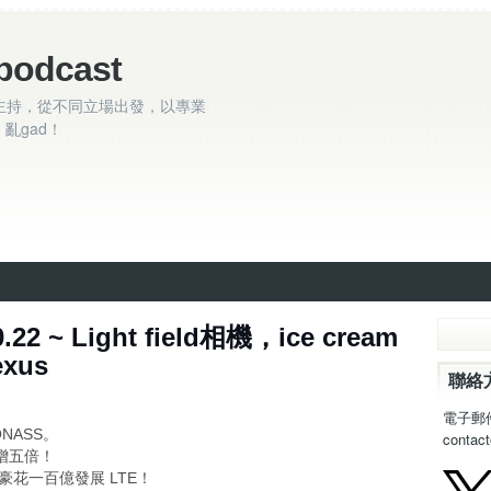
podcast
主持，從不同立場出發，以專業
亂gad！
22 ~ Light field相機，ice cream
exus
聯絡
電子郵
ONASS。
contac
激增五倍！
nt 豪花一百億發展 LTE！