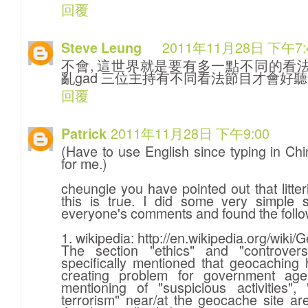
回覆
2011年11月28日 下午7:
Steve Leung
不會, 這世界就是要有多一點不同的看法
亂gad 三位主持有不同看法節目才會好聽 :
回覆
2011年11月28日 下午9:00
Patrick
(Have to use English since typing in Chi
for me.)
cheungie you have pointed out that litte
this is true. I did some very simple 
everyone's comments and found the follo
1. wikipedia: http://en.wikipedia.org/wiki
The section "ethics" and "controver
specifically mentioned that geocaching 
creating problem for government agenc
mentioning of "suspicious activities", "
terrorism" near/at the geocache site ar