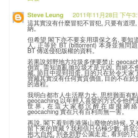
2011年11月28日 下午3:
Steve Leung
這其實沒有什麼冒犯不冒犯, 只要有道理
納。
但希望 閣下亦不要妄用環保之名, 要知
人, 正等於 BT (bittorrent) 本身
BT 傳送侵犯版權的資料。
若果說郊野地方垃圾多便要禁止 geocach
倒置, 需知道亂拋垃圾才是元凶, 而絕不會是 
藏, 節目中提到扭蛋, 目的只在於令大家了解到
寶藏其實沒有任何實質價值, 目的不在於
的過程。
我明白都市人生活壓力大, 思想難面有點
geocaching 以年輕人喜愛的方式令他
世界, 在這大家都沉醉在虛擬網
geocaching 實在只有百利而無一害。
再說, 閣下看到香港滿山廢物的時候, 又有多少
留下來的寶藏？我相信只佔極少數, 甚至
抱大自然, 到各郊野公園走走, 看到的