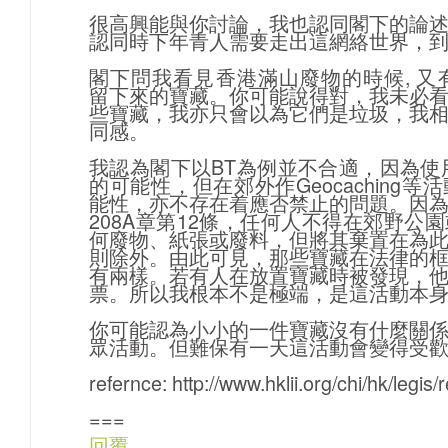
很高興能與你討論，我也認同閣下的論
認同時下年青人需要走出這網絡世界，
閣下問我看見香港滿山廢物的時候, 又有多少
留下來的寶藏。你可能說得對，我未必
些寶藏，我亦只會以為它們是垃圾，我
同感。
我認為閣下以BT為例並不合適，因為使
的可能性，但在郊外作Geocaching
能性，亦不存在着應否禁止的問題。因
208A章第12條，任何人不得在郊野公
何廢物、紙張或廢料，但將其棄置在為
則除外。由此可見，那些寶藏在法律的
有兩樣。若有人在放置寶藏時被發現，
票。所以我根本不是極端，是這活動本
你可能認為小小的一件寶藏沒有什麼關
眾活動。但難保有一天這活動會變得受
refernce: http://www.hklii.org/chi/hk/legis
===
回覆