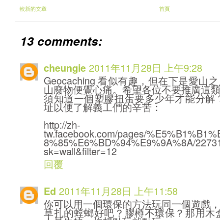
較新的文章
首頁
13 comments:
2011年11月28日 上午9:28
cheungie
Geocaching 看似有趣，但在下是愛
山廢物便覺心痛。希望各位不要推廣這
須知道一個塑膠扭蛋要多少年才能分解
址以便了解義工們的辛苦：
http://zh-
tw.facebook.com/pages/%E5%B1%B
8%85%E6%BD%94%E9%9A%8A/22731
sk=wall&filter=12
回覆
2011年11月28日 上午11:58
Ed
你可以用一個環保的方法玩同一個遊戲
草扎的螳螂好吧？膠樽不環保？那用木