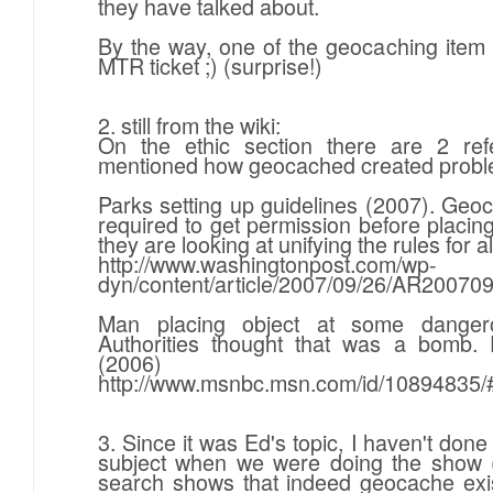
they have talked about.
By the way, one of the geocaching item 
MTR ticket ;) (surprise!)
2. still from the wiki:
On the ethic section there are 2 refe
mentioned how geocached created probl
Parks setting up guidelines (2007). Geo
required to get permission before placing
they are looking at unifying the rules for al
http://www.washingtonpost.com/wp-
dyn/content/article/2007/09/26/AR20070
Man placing object at some dangero
Authorities thought that was a bomb. 
(2006)
http://www.msnbc.msn.com/id/10894835
3. Since it was Ed's topic, I haven't don
subject when we were doing the show (
search shows that indeed geocache exi