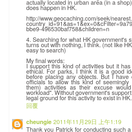
actually located in urban area (in a shop
does happen in HK.
http://www.geocaching.com/seek/nearest
country_id=91&as=1&ex=0&cFilter=9a7
bbe9-496530baf758&children=n
4. Searching for what HK government's 
turns out with nothing, I think. (not like 
easy to search)
My final words:
I support this kind of activities but it ha
ethical. For parks, I think it is a good 
before placing any objects. But I have 
officials to allow this kind of seeming
them) activities as their excuse woul
workload". Without government's support, 
legal ground for this activity to exist in HK.
回覆
2011年11月29日 上午1:19
cheungie
Thank you Patrick for conducting such a