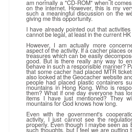
am normally a "CD-ROM" when it comes 
on the internet. However, this is my very
such a meaningful discussion on the we
giving me this opportunity.
I have already pointed out that activiti
cannot be legal, at least in the current H
However, I am actually more concerned
aspect of the activity. If a cacher places
treasures which can be easily decomposed,
good. But is there really any way to en
behave in such a responsible manner? Pa
that some cacher had placed MTR tickets
also looked at the Geocacher website an
people had placed plastic containers su
mountains in Hong Kong. Who is respon
them? What if one day everyone has lost
items I have just mentioned? They wil
mountains for God knows how long.
Even with the government's cooperatio
activity, I just cannot see the regulat
properly. Even though I maybe seen as
such thoughts, but I feel we are putting