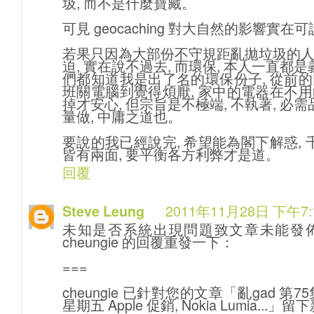
圾, 而不是什麼寶藏。
可見 geocaching 對大自然的影響實
若果只因為大部份不守規距亂拋垃圾的
迫, 實在說不過去, 而環保, 本人一直都
們都知道我是出了名的環保份子, 從前
班關電腦到覺得煩厭, 家中的電器在不
掉才安心, 但宗旨是不極端, 不執著, 必
量做, 中庸之道也。
要說的我已經說完, 希望能為閣下解惑, 
皆有兩面, 要平衡各方利弊才是道。
回覆
2011年11月28日 下午7:
Steve Leung
未知是否系統出現問題致文章未能發
cheungie 的回覆重發一下：
===
cheungie 已針對您的文章「亂gad 第75集 
星期五 Apple 促銷, Nokia Lumia...」