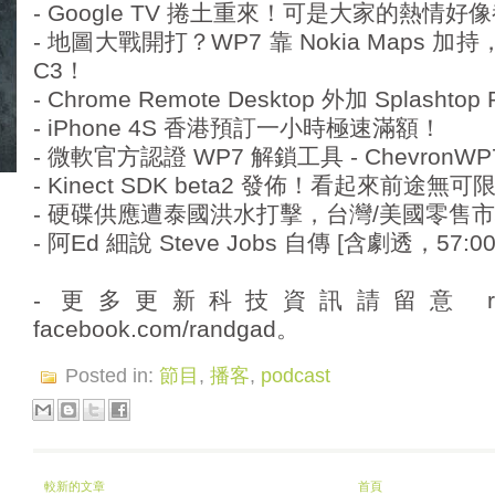
- Google TV 捲土重來！可是大家的熱情好像
- 地圖大戰開打？WP7 靠 Nokia Maps 加持，
C3！
- Chrome Remote Desktop 外加 Splashto
- iPhone 4S 香港預訂一小時極速滿額！
- 微軟官方認證 WP7 解鎖工具 - ChevronW
- Kinect SDK beta2 發佈！看起來前途無
- 硬碟供應遭泰國洪水打擊，台灣/美國零售
- 阿Ed 細說 Steve Jobs 自傳 [含劇透，57
- 更多更新科技資訊請留意 randg
facebook.com/randgad。
Posted in:
節目
,
播客
,
podcast
較新的文章
首頁