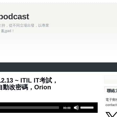
podcast
主持，從不同立場出發，以專業
亂gad！
2.13 ~ ITIL IT考試，
ne 自動改密碼，Orion
聯絡
電子郵
contac
U
00:00
s
e