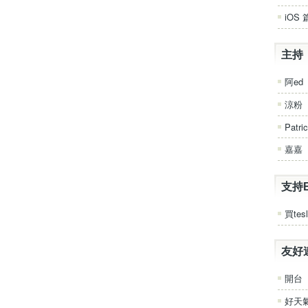
iOS 
主持
阿ed
涼粉
Patri
嘉嘉
支持
買tesl
友好
開台
好天