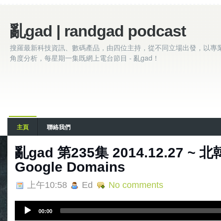
亂gad | randgad podcast
搜羅最新科技資訊、數碼產品，由四位主持，從不同立場出發，以專
角度分析，每星期一集既網上電台節目 - 亂gad！
主頁
聯絡我們
亂gad 第235集 2014.12.27 ~ 
Google Domains
上午10:58
Ed
No comments
A
00:00
u