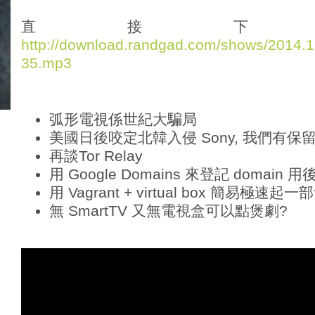
d
i
直接下
o
http://download.randgad.com/shows/2014
P
35.mp3
l
a
y
e
弧形電視係世紀大騙局
r
美國日後咬定北韓入侵 Sony, 我們有保
再談Tor Relay
用 Google Domains 來登記 domain 用
用 Vagrant + virtual box 簡易極速起一
無 SmartTV 又無電視盒可以點煲劇?