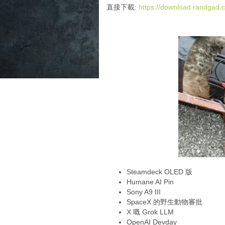
i
直接下載:
https://download.randga
o
P
l
a
y
e
r
Steamdeck OLED 版
Humane AI Pin
Sony A9 III
SpaceX 的野生動物審批
X 嘅 Grok LLM
OpenAI Devday