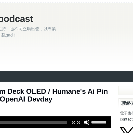
podcast
主持，從不同立場出發，以專業
亂gad！
集 - Steam Deck OLED / Humane's Ai Pin
 / OpenAI Devday
聯絡
電子郵
contac
U
00:00
s
e