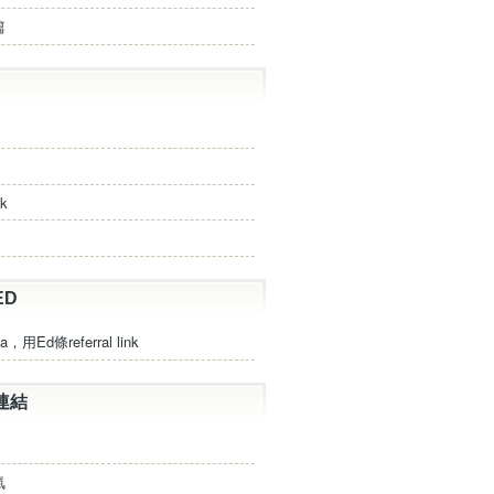
篇
ck
ED
a，用Ed條referral link
連結
氣