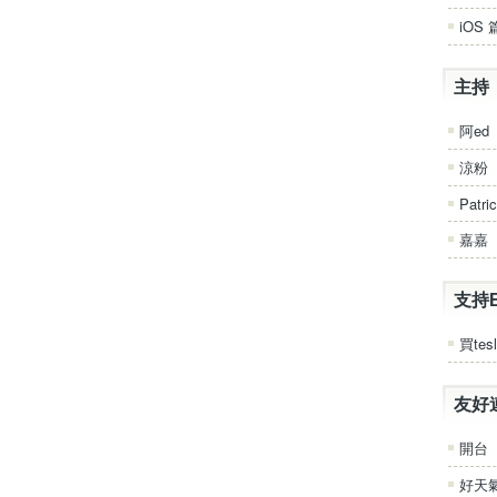
iOS 
主持
阿ed
涼粉
Patri
嘉嘉
支持
買tesl
友好
開台
好天