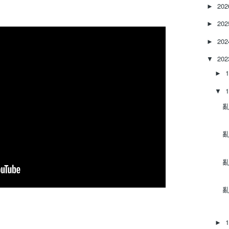
e
20
►
a
20
s
►
e
20
►
o
r
20
▼
d
►
e
c
▼
r
e
亂‌
a
s
亂‌
e
v
o
亂‌
l
u
m
亂‌
e
.
►