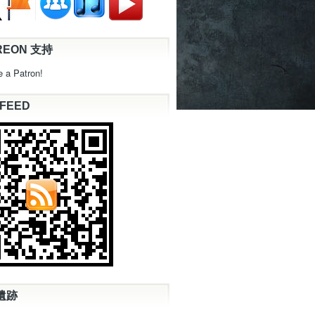
REON 支持
 a Patron!
 FEED
遺跡