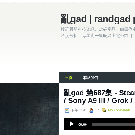
亂gad | randgad 
搜羅最新科技資訊、數碼產品，由四位
角度分析，每星期一集既網上電台節目 - 
主頁
聯絡我們
亂‌‌‌gad‌‌‌ ‌‌‌‌‌第‌‌‌687
/ Sony A9 III / Grok
下午12:45
Ed
No comments
A
00:00
u
d