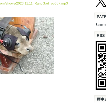
U
d.com/shows/2023.11.11_RandGad_ep687.mp3
p
/
PAT
D
o
Become
w
n
RSS
A
r
r
o
w
k
e
y
s
t
o
i
n
c
歷史
r