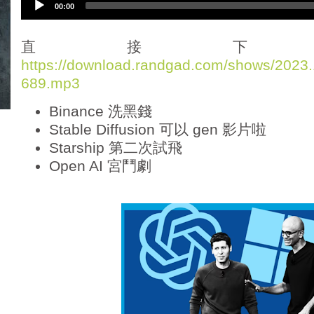
00:00
u
d
i
直接下
o
https://download.randgad.com/shows/202
P
689.mp3
l
a
Binance 洗黑錢
y
e
Stable Diffusion 可以 gen 影片啦
r
Starship 第二次試飛
Open AI 宮鬥劇