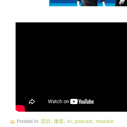
Posted in:
節目
,
播客
,
AI
,
podcast
,
Youtube