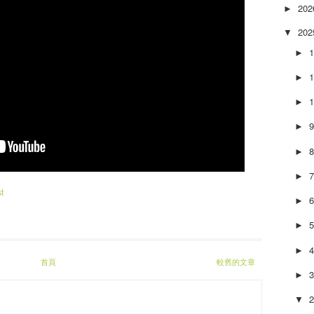
20
r
►
e
20
▼
a
s
►
e
►
o
r
►
d
e
►
c
r
►
e
a
►
s
t
►
e
v
►
o
l
►
u
首頁
較舊的文章
m
►
e
▼
.