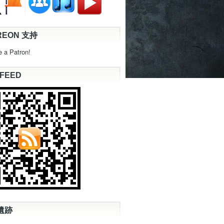
REON 支持
 a Patron!
 FEED
遺跡