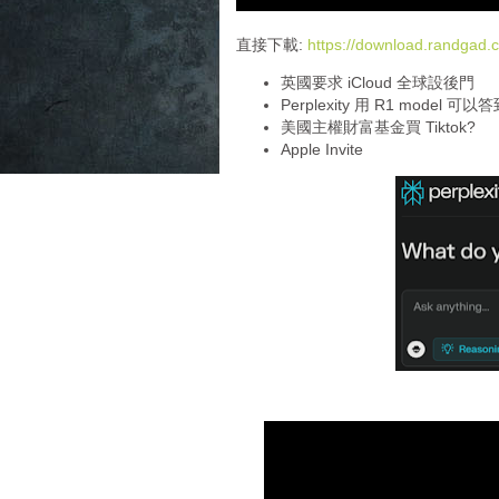
d
i
直接下載:
https://download.randga
o
英國要求 iCloud 全球設後門
P
Perplexity 用 R1 model 
l
美國主權財富基金買 Tiktok?
a
Apple Invite
y
e
r