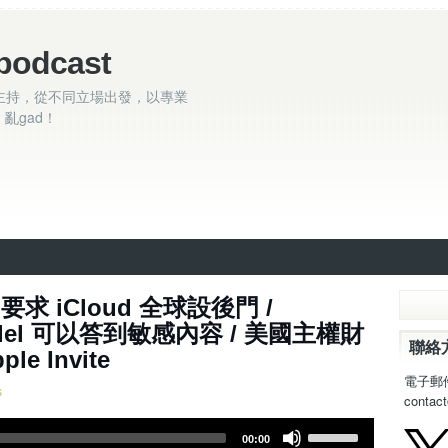
podcast
主持，從不同立場出發，以專業
亂gad！
50集 ~ 英國要求 iCloud 全球設後門 /
1 model 可以答到敏感內容 / 美國主權財
聯絡
le Invite
電子郵
s
contac
U
00:00
s