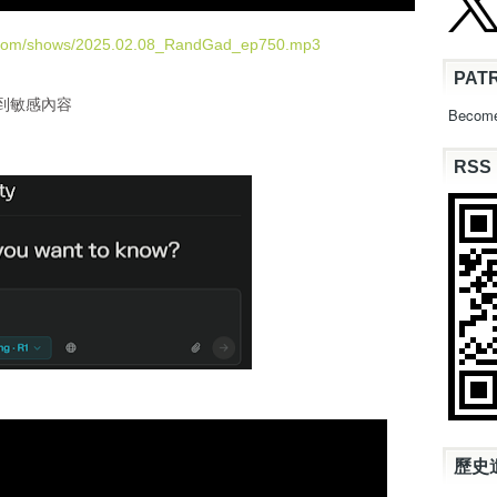
e
U
d.com/shows/2025.02.08_RandGad_ep750.mp3
p
PAT
/
可以答到敏感內容
D
Become
o
w
RSS
n
A
r
r
o
w
k
e
y
s
t
o
i
n
歷史
c