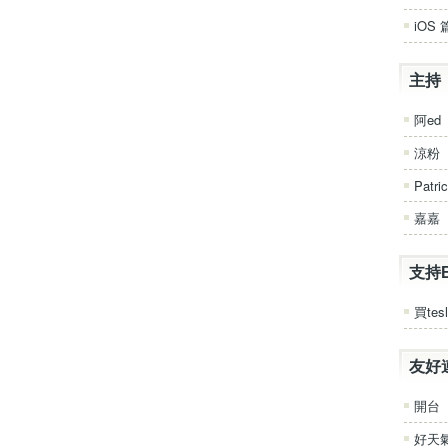
iOS 
主持
阿ed
涼粉
Patri
嘉嘉
支持
買tesl
友好
開台
好天