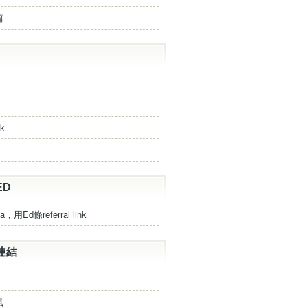
篇
ck
ED
a，用Ed條referral link
連結
氣