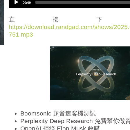
00:00
u
d
i
直接下
o
https://download.randgad.com/shows/202
P
751.mp3
l
a
y
e
r
Boomsonic 超音速客機測試
Perplexity Deep Research 免費幫
OpenAI 拒絕 Elon Musk 收購